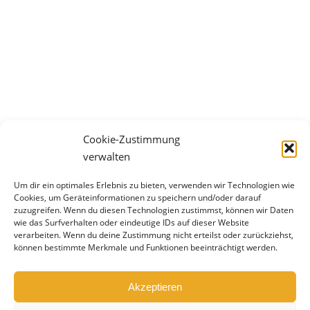
Chance zum Wachsen
Cookie-Zustimmung
Es ist mir total egal, ob du geimpft oder nicht
verwalten
geimpft bist! Ich möchte, dass du dir einmal kurz
Um dir ein optimales Erlebnis zu bieten, verwenden wir Technologien wie
die Zeit nimmst, darüber nachzudenken, wie die
Cookies, um Geräteinformationen zu speichern und/oder darauf
Welt aus der Sichtweise deines Kindes /
zuzugreifen. Wenn du diesen Technologien zustimmst, können wir Daten
wie das Surfverhalten oder eindeutige IDs auf dieser Website
Jugendlichen gerade aussieht. Du denkst, dass DU
verarbeiten. Wenn du deine Zustimmung nicht erteilst oder zurückziehst,
mit der derzeitigen Situation Schwierigkeiten hast
können bestimmte Merkmale und Funktionen beeinträchtigt werden.
und dir die gute Perspektive, der ausgiebige
Urlaub, das…
Akzeptieren
Eltern
By
Susanne Seitz
17. Januar 2022