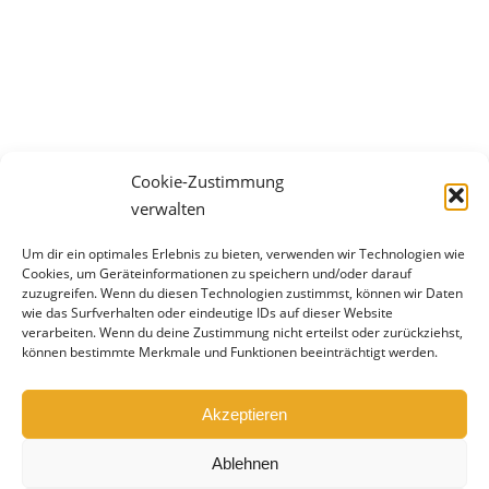
Cookie-Zustimmung
verwalten
Suchtprävention daheim
Um dir ein optimales Erlebnis zu bieten, verwenden wir Technologien wie
Was weißt du über Cannabis? Wusstest du, dass
Cookies, um Geräteinformationen zu speichern und/oder darauf
nach dem Konsum von Cannabis 24-72 Stunden
zuzugreifen. Wenn du diesen Technologien zustimmst, können wir Daten
die aktive Teilnahme am Straßenverkehr nicht
wie das Surfverhalten oder eindeutige IDs auf dieser Website
verarbeiten. Wenn du deine Zustimmung nicht erteilst oder zurückziehst,
gestattet ist? Das Risiko von Flashbacks ist in
können bestimmte Merkmale und Funktionen beeinträchtigt werden.
dieser Zeit gegeben und somit die Gefahr, einen
Unfall zu verursachen. Wusstest du, dass im Falle
Akzeptieren
eines Unfalls die Versicherung nicht zahlt, wenn
Cannabiskonsum nachgewiesen wird?…
Ablehnen
Eltern
By
Susanne Seitz
4. August 2023