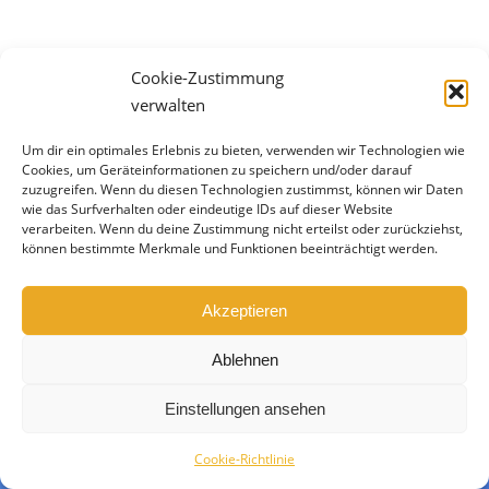
Besondere Situationen erfordern neue Denk- und
Verhaltensweisen. Lass uns damit anfangen, dass
wir neue Wege gehen! Die nächsten Wochen
Cookie-Zustimmung
werden in vielen Familien Herausforderungen
verwalten
aufwerfen: die Situation, dass die Kinder und
Jugendlichen daheim sind und eigenständig lernen
Um dir ein optimales Erlebnis zu bieten, verwenden wir Technologien wie
sollen, kann zu familiären Spannungen führen.
Cookies, um Geräteinformationen zu speichern und/oder darauf
zuzugreifen. Wenn du diesen Technologien zustimmst, können wir Daten
Themen in der Familie, die anspruchsvolle Zeit der
wie das Surfverhalten oder eindeutige IDs auf dieser Website
Pubertät an sich, eigene…
verarbeiten. Wenn du deine Zustimmung nicht erteilst oder zurückziehst,
können bestimmte Merkmale und Funktionen beeinträchtigt werden.
Angst
,
Coaching
,
Eltern
,
Kinder
By
Susanne Seitz
14. März 2020
Leave a comment
Akzeptieren
Ablehnen
Copyright © *** KEEN-TEENS *** All rights reserved
Einstellungen ansehen
Cookie-Richtlinie