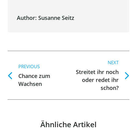
Author:
Susanne Seitz
Post
NEXT
navigation
PREVIOUS
Streitet ihr noch
Chance zum
Previous
Next
oder redet ihr
Wachsen
post:
post:
schon?
Ähnliche Artikel