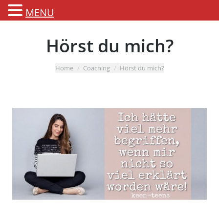
MENU
Hörst du mich?
You are here:
Home
Coaching
Hörst du mich?