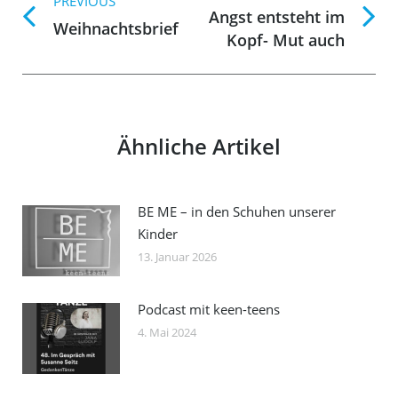
navigation
PREVIOUS
Angst entsteht im
Previous
Next
Weihnachtsbrief
Kopf- Mut auch
post:
post:
Ähnliche Artikel
BE ME – in den Schuhen unserer
Kinder
13. Januar 2026
Podcast mit keen-teens
4. Mai 2024