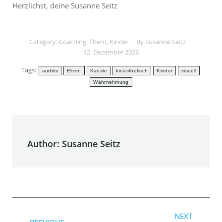
Herzlichst, deine Susanne Seitz
Category:
Coaching
,
Eltern
,
Kinder
By
Susanne Seitz
12. Dezember 2023
Tags:
auditiv
Eltern
Kanäle
kinästhetisch
Kinder
visuell
Wahrnehmung
Author:
Susanne Seitz
Post
NEXT