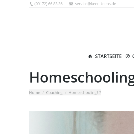
(09172) 66 83 36
service@keen-teens.de
STARTSEITE
Homeschooling
You are here:
Home
Coaching
Homeschooling?!?