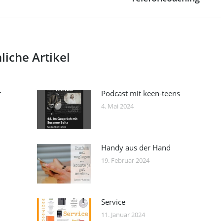
post:
liche Artikel
r
Podcast mit keen-teens
4. Mai 2024
Handy aus der Hand
19. Februar 2024
Service
11. Januar 2024