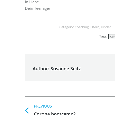
In Liebe,
Dein Teenager
Category:
Coaching
,
Eltern
,
Kinder
Tags:
Cor
Author:
Susanne Seitz
Post
PREVIOUS
navigation
Previous
Corona bootcamp?