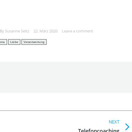
By
Susanne Seitz
22. März 2020
Leave a comment
ona
Liebe
Verantwortung
NEXT
Next
Telefoncoaching