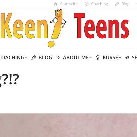
Startseite
Coaching
Blog
COACHING
BLOG
ABOUT ME
KURSE
S
?!?