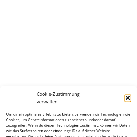
Cookie-Zustimmung
Homeschooling?!?
verwalten
Liebe Mama, lieber Papa! Homeschooling…??? Ich
Um dir ein optimales Erlebnis zu bieten, verwenden wir Technologien wie
lerne gerade etwas ganz anderes! Ich lerne gerade,
Cookies, um Geräteinformationen zu speichern und/oder darauf
wie du mit einer Krise umgehst. Wie du andere
zuzugreifen. Wenn du diesen Technologien zustimmst, können wir Daten
wie das Surfverhalten oder eindeutige IDs auf dieser Website
Menschen behandelst. Wie dir eventuell dein
verarbeiten. Wenn du deine Zustimmung nicht erteilst oder zurückziehst,