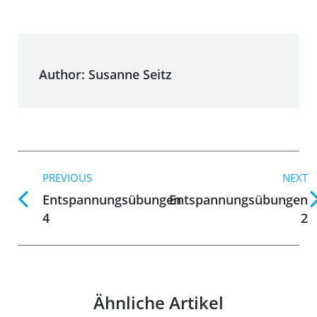
Author:
Susanne Seitz
Post
PREVIOUS
NEXT
navigation
Entspannungsübungen
Entspannungsübungen
Previous
Next
4
2
post:
post:
Ähnliche Artikel