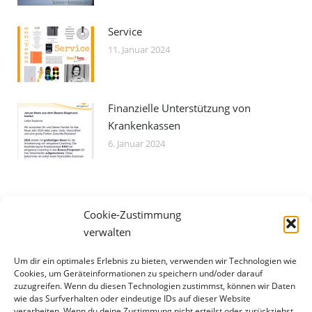
Service
11. Januar 2024
Finanzielle Unterstützung von
Krankenkassen
6. Januar 2024
Cookie-Zustimmung
verwalten
Um dir ein optimales Erlebnis zu bieten, verwenden wir Technologien wie
Cookies, um Geräteinformationen zu speichern und/oder darauf
Keen-Teens
zuzugreifen. Wenn du diesen Technologien zustimmst, können wir Daten
wie das Surfverhalten oder eindeutige IDs auf dieser Website
AGB
verarbeiten. Wenn du deine Zustimmung nicht erteilst oder zurückziehst,