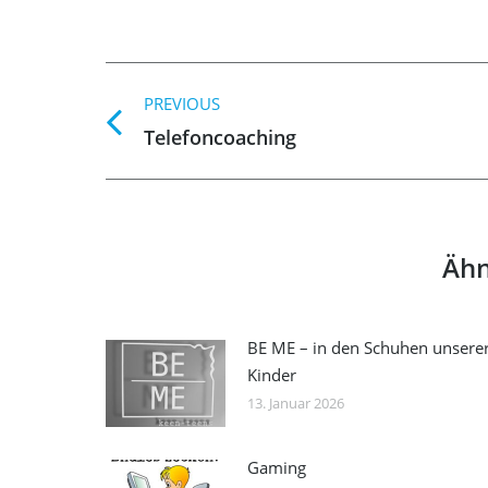
Post
PREVIOUS
navigation
Previous
Telefoncoaching
post:
Ähn
BE ME – in den Schuhen unsere
Kinder
13. Januar 2026
Gaming