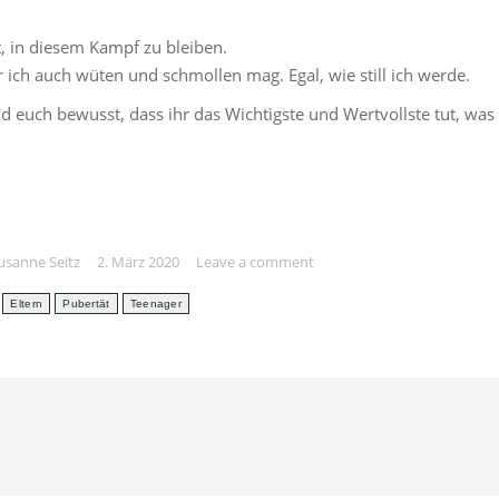
t, in diesem Kampf zu bleiben.
r ich auch wüten und schmollen mag. Egal, wie still ich werde.
id euch bewusst, dass ihr das Wichtigste und Wertvollste tut, was
usanne Seitz
2. März 2020
Leave a comment
Eltern
Pubertät
Teenager