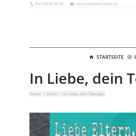
(09172) 66 83 36
service@keen-teens.de
STARTSEITE
In Liebe, dein 
You are here:
Home
Eltern
In Liebe, dein Teenager