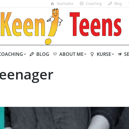
Startseite
Coaching
Blog
COACHING
BLOG
ABOUT ME
KURSE
S
Teenager